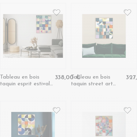
Tableau en bois
Tableau en bois
338,00 €
327
taquin esprit estival
taquin street art
78 x 93 - CLAPOTIS
graphique 78 x 93 -
KALIO