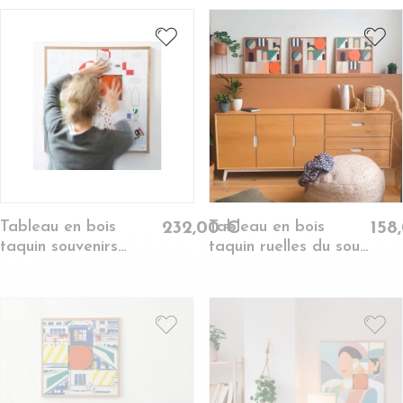
Tableau en bois
Tableau en bois
232,00 €
158
taquin souvenirs
taquin ruelles du souk
d'enfance 63 x 63 -
48 x 48 - RIAD
PHOTO DE
FAMILLE