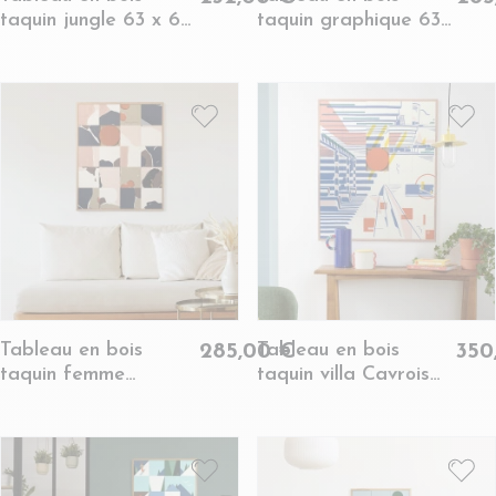
taquin jungle 63 x 63
taquin graphique 63
- PROTECTIVE
x 78 - COLLAGE
ISLAND
Tableau en bois
Tableau en bois
285,00 €
350
taquin femme
taquin villa Cavrois
harmonieuse 63 x 78 -
78 x 93 - PAVILLON
LINEN SHIRT