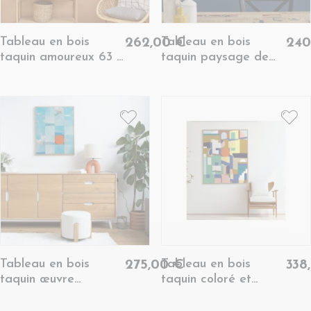
Tableau en bois
Tableau en bois
262,00 €
240
taquin amoureux 63 x
taquin paysage de
78 - ET BOUM
vacances 63 x 63 -
FOLKS
Tableau en bois
Tableau en bois
275,00 €
338
taquin œuvre
taquin coloré et
originale 63 x 78 -
graphique 78 x 93 -
OPALE
FAVELA