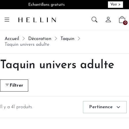
Voir >
Echantillons gratuits
Créer vot
Vot
0
Accueil
Décoration
Taquin
Taquin univers adulte
Taquin univers adulte
Filtrer
expand_more
Il y a 41 produits.
Pertinence