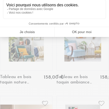
taquin faune et flore
taquin œuvre
63 x 78 - BLOUMA
originale 63 x 63 -
NUAGES
Tableau en bois
Tableau en bois
158,00 €
158
taquin nature
taquin ambiance
montagne 48 x 48 -
estivale 48 x 48 -
REFLET
MADO