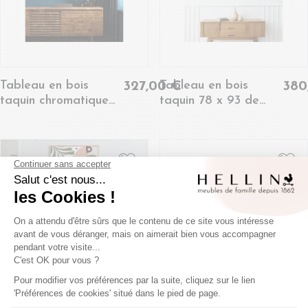
Tableau en bois
Tableau en bois
327,00 €
380
taquin chromatique
taquin 78 x 93 de
pop 78 x 93 - BILBO
Nathalie Gallet -
METEORITES XL
Tableau en bois
Tableau en bois
254,00 €
240