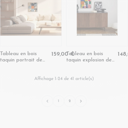
Tableau en bois
Tableau en bois
159,00 €
148
taquin portrait de
taquin explosion de
femme 48 x 48 -
couleurs 48 x 48 -
MIROR
MONTIS
Affichage 1-24 de 41 article(s)


1
2