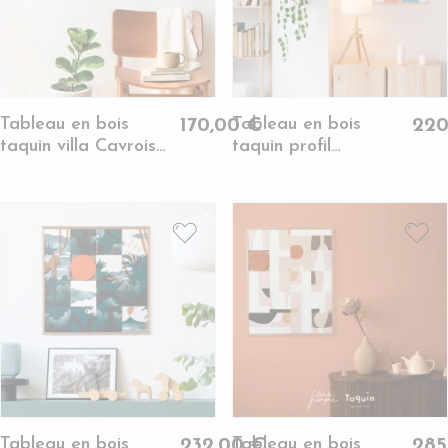
Tableau en bois
Tableau en bois
170,00 €
220
taquin villa Cavrois
taquin profil
48 x 48 - VILLA
énigmatique 63 x 63 -
IRENE
Tableau en bois
Tableau en bois
232,00 €
285