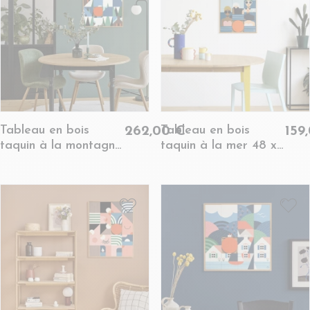
Tableau en bois
Tableau en bois
262,00 €
159
taquin à la montagne
taquin à la mer 48 x
63 x 78 - SCHUSS
48 - LES
BAIGNEUSES