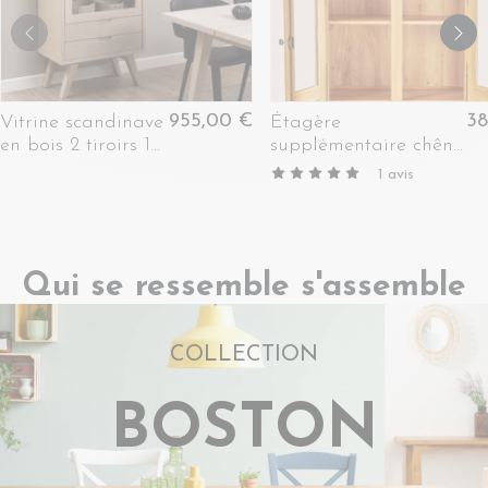
955,00 €
38
Vitrine scandinave
Étagère
en bois 2 tiroirs 1
supplémentaire chêne
porte en verre -
clair pour Vitrine -
1
avis
ALISIA
LA BRESSE
Qui se ressemble s'assemble
COLLECTION
BOSTON