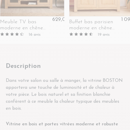
629,00 €
1 0
Meuble TV bas
Buffet bas parisien
moderne en chêne
moderne en chêne
clair 2 portes 2 niches
clair 2 portes 2 tiroirs
16
avis
19
avis
- BOSTON
- BOSTON
Description
Dans votre salon ou salle à manger, la vitrine BOSTON
apportera une touche de luminosité et de chaleur à
votre pièce. Le bois naturel et sa finition blanchie
confèrent à ce meuble la chaleur typique des meubles
en bois.
Vitrine en bois et portes vitrées moderne et robuste