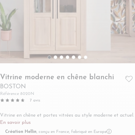
- BO
Vitrine moderne en chêne blanchi
BOSTON
Référence
8020N
7
avis
Vitrine en chêne et portes vitrées au style moderne et actuel.
En savoir plus
More infor
Création Hellin
, conçu en France, fabriqué en Europe