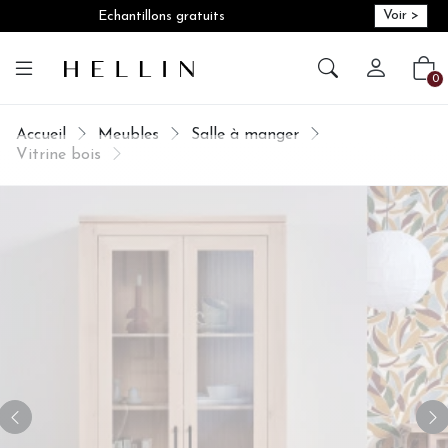
Voir >
Echantillons gratuits
Créer vot
Vot
0
Accueil
Meubles
Salle à manger
Vitrine bois