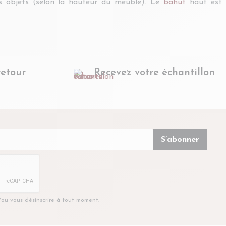
rs objets (selon la hauteur du meuble). Le
bahut
haut est
retour
Recevez votre échantillon
t/ou vous désinscrire à tout moment.