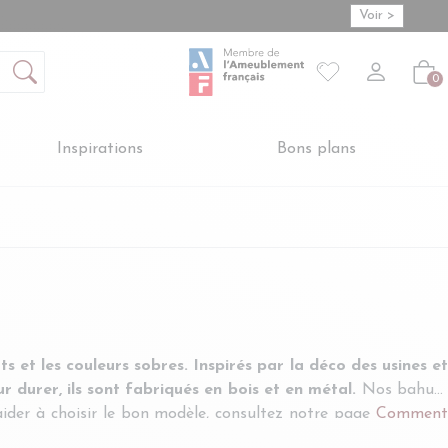
Voir >
Mon compte
S'inscrire
Connexion
Votre liste de so
-
Créer vot
Vot
0
Inspirations
Bons plans
s et les couleurs sobres. Inspirés par la déco des usines et
r durer, ils sont fabriqués en bois et en métal.
Nos bahuts
aider à choisir le bon modèle, consultez notre page
Comment