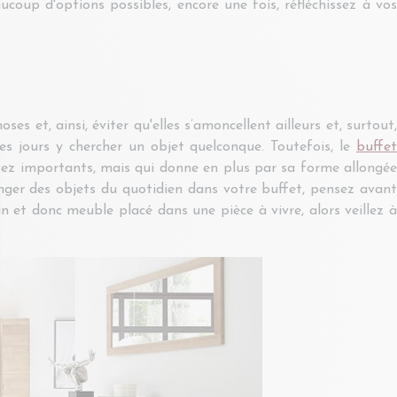
ucoup d'options possibles, encore une fois, réfléchissez à vos
et, ainsi, éviter qu'elles s’amoncellent ailleurs et, surtout,
es jours y chercher un objet quelconque. Toutefois, le
buffet
assez importants, mais qui donne en plus par sa forme allongée
ranger des objets du quotidien dans votre buffet, pensez avan
in et donc meuble placé dans une pièce à vivre, alors veillez à