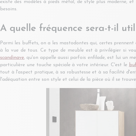
existe des modèles à pieds métal, de style plus moderne, et s
besoins.
A quelle fréquence sera-t-il util
Parmi les buffets, on a les mastodontes qui, certes prennent d
à la vue de tous. Ce type de meuble est à privilégier si vo
scandinave
, qu'on appelle aussi parfois enfilade, est lui un
particulière une touche spéciale à votre intérieur. C'est le
buf
tout à l'aspect pratique, à sa robustesse et à sa facilité d'e
l'adéquation entre son style et celui de la pièce où il se trouve