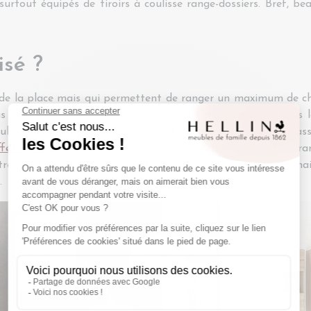
urtout équipés de tiroirs à coulisse range-dossiers. Bref, bea
isé ?
e la place mais qui permettent de ranger un maximum de choses 
us avez de l'espace et que vous ne comptez pas venir tous l
 meuble à la fois pratique, qui permet de ranger des volumes 
fet vintage
par excellence ! Enfin, si le but premier est de 
ntretien. Et, qui dit usage quotidien dit objets à portée de ma
.