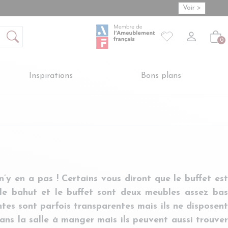
Voir >
Mon compte
S'inscrire
Connexion
Votre liste de so
-
Créer vot
Vot
0
Inspirations
Bons plans
’y en a pas ! Certains vous diront que le buffet est
e le bahut et le buffet sont deux meubles assez bas
tes sont parfois transparentes mais ils ne disposent
dans la salle à manger mais ils peuvent aussi trouver