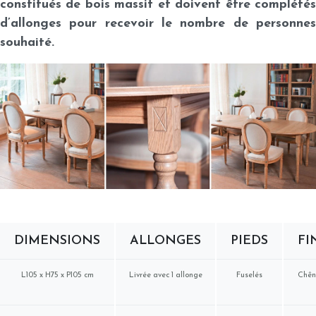
constitués de bois massif et doivent être complétés
d’allonges pour recevoir le nombre de personnes
souhaité.
DIMENSIONS
ALLONGES
PIEDS
FI
L105 x H75 x P105 cm
Livrée avec 1 allonge
Fuselés
Chêne