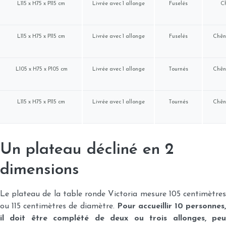
L115 x H75 x P115 cm
Livrée avec 1 allonge
Fuselés
C
L115 x H75 x P115 cm
Livrée avec 1 allonge
Fuselés
Chêne
L105 x H75 x P105 cm
Livrée avec 1 allonge
Tournés
Chêne
L115 x H75 x P115 cm
Livrée avec 1 allonge
Tournés
Chêne
Un plateau décliné en 2
dimensions
Le plateau de la table ronde Victoria mesure 105 centimètres
ou 115 centimètres de diamètre.
Pour accueillir 10 personnes,
il doit être complété de deux ou trois allonges, peu