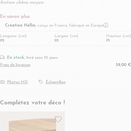
finition chêne moyen.
En savoir plus
More infor
Création Hellin
, conçu en France, fabriqué en Europe
Longueur (cm)
Largeur (cm)
Hauteur (cm)
115
115
75
En stock
, livré sous 10 jours
Frais de livraison
39,00 €
Photos HD
Échantillon
Complétez votre déco !