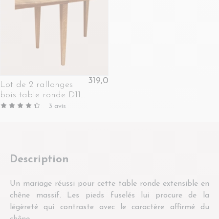
319,00 €
Lot de 2 rallonges
bois table ronde D115
chêne moyen 9082 -
3
avis
VICTORIA
Description
Un mariage réussi pour cette table ronde extensible en
chêne massif. Les pieds fuselés lui procure de la
légèreté qui contraste avec le caractère affirmé du
chêne.