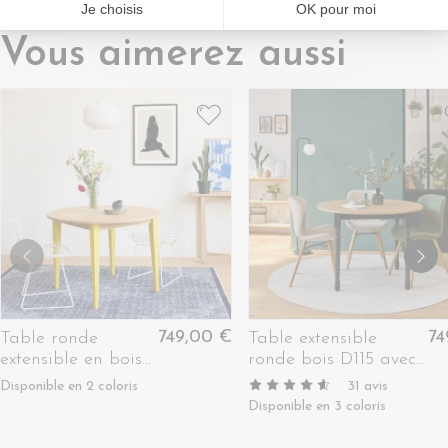
Vous aimerez aussi
749,00 €
74
Table ronde
Table extensible
extensible en bois
ronde bois D115 avec 1
4/6 places D115
allonge et pieds
Disponible en 2 coloris
31
avis
pieds colorés -
tournés - VICTORIA
Disponible en 3 coloris
VICTORIA