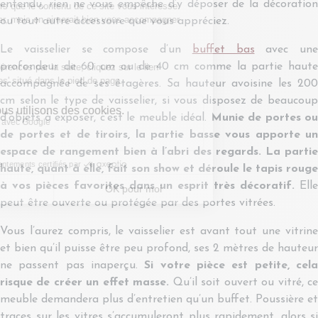
entendu, rien ne vous empêche d’y déposer de la décoration
ou tout autre accessoire que vous appréciez.
Le vaisselier se compose d’un
buffet bas
avec une
profondeur de 60 cm ou de 40 cm comme la partie haute
accompagnée de ses étagères. Sa hauteur avoisine les 200
cm selon le type de vaisselier, si vous disposez de beaucoup
d’objets à exposer, c’est le meuble idéal.
Munie de portes ou
de portes et de tiroirs, la partie basse vous apporte un
espace de rangement bien à l’abri des regards. La partie
haute, quant à elle, fait son show et déroule le tapis rouge
à vos pièces favorites dans un esprit très décoratif.
Elle
peut être ouverte ou protégée par des portes vitrées.
Vous l’aurez compris, le vaisselier est avant tout une vitrine
et bien qu’il puisse être peu profond, ses 2 mètres de hauteur
ne passent pas inaperçu.
Si votre pièce est petite, cela
risque de créer un effet masse.
Qu’il soit ouvert ou vitré, c
meuble demandera plus d’entretien qu’un buffet. Poussière et
traces sur les vitres s’accumuleront plus rapidement, alors si