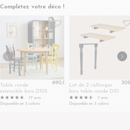
Complétez votre déco !
690,00 €
309
Table ronde
Lot de 2 rallonges
extensible bois D105
bois table ronde D105
avec 1 allonge et
pieds tournés -
77
avis
7
avis
pieds fuseau -
VICTORIA
Disponible en 3 coloris
Disponible en 3 coloris
VICTORIA