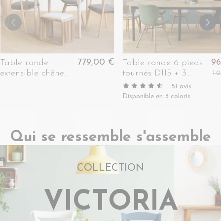
779,00 €
96
Table ronde
Table ronde 6 pieds
extensible chêne
tournés D115 + 3
1 
blanchi 4/6 places
rallonges bois -
51
avis
D115 pieds tournés
VICTORIA
Disponible en 3 coloris
- VICTORIA
Qui se ressemble s'assemble
COLLECTION
VICTORIA