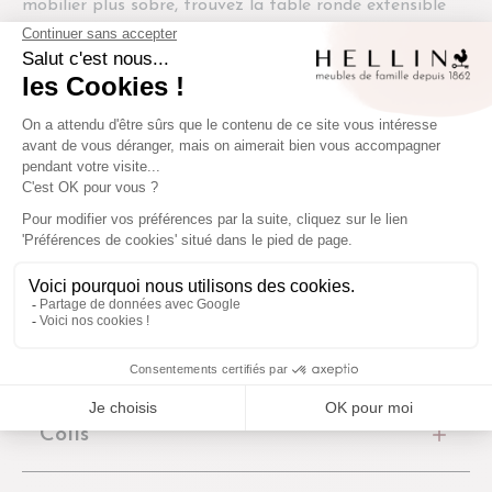
mobilier plus sobre, trouvez la table ronde extensible
qui correspond parfaitement à votre salle à manger.
Origine
Europe
Nombre de places
4
Extensible
Oui
Nombre de places avec allonge
6
Fiche technique
Colis