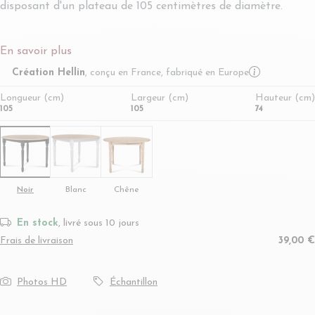
disposant d'un plateau de 105 centimètres de diamètre.
En savoir plus
More infor
Création Hellin
, conçu en France, fabriqué en Europe
Longueur (cm)
Largeur (cm)
Hauteur (cm)
105
105
74
Noir
Blanc
Chêne
En stock
, livré sous 10 jours
Frais de livraison
39,00 €
Photos HD
Échantillon