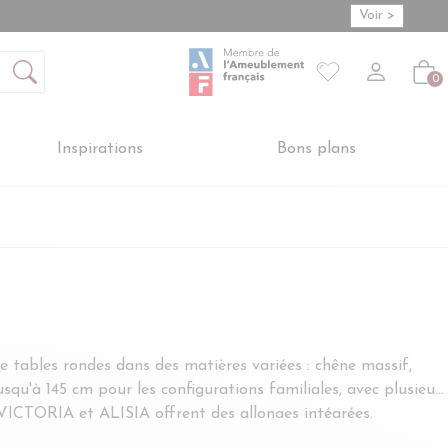
Voir >
70% des meubles vendus sont made in Europe
Mon compte
S'inscrire
Connexion
Votre liste de so
-
Créer vot
Vot
0
Inspirations
Bons plans
e tables rondes dans des matières variées : chêne massif,
squ'à 145 cm pour les configurations familiales, avec plusieurs
e VICTORIA et ALISIA offrent des allonges intégrées.