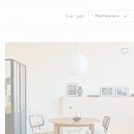
expand_more
Pertinence
Trier par :