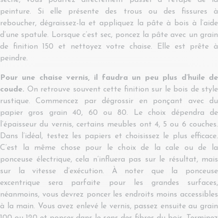
sèche, vous pourrez directement passer à l’étape de la
peinture. Si elle présente des trous ou des fissures à
reboucher, dégraissez-la et appliquez la pâte à bois à l’aide
d’une spatule. Lorsque c’est sec, poncez la pâte avec un grain
de finition 150 et nettoyez votre chaise. Elle est prête à
peindre.
Pour une chaise vernis, il faudra un peu plus d’huile de
coude.
On retrouve souvent cette finition sur le bois de style
rustique. Commencez par dégrossir en ponçant avec du
papier gros grain 40, 60 ou 80. Le choix dépendra de
l’épaisseur du vernis, certains meubles ont 4, 5 ou 6 couches.
Dans l’idéal, testez les papiers et choisissez le plus efficace.
C’est la même chose pour le choix de la cale ou de la
ponceuse électrique, cela n’influera pas sur le résultat, mais
sur la vitesse d’exécution. À noter que la ponceuse
excentrique sera parfaite pour les grandes surfaces,
néanmoins, vous devrez poncer les endroits moins accessibles
à la main. Vous avez enlevé le vernis, passez ensuite au grain