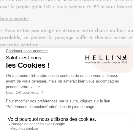
100 ou 120 et poncer dans le sens des fibres du bois. Terminez
avec le papier grain 150 si vous peignez et 180 si vous lasurez.
Bon à savoir :
• Vous n’êtes pas obligé de décaper votre chaise en bois au
préalable, en général le ponçage suffit à éliminer vernis et
ancienne peinture.
• Si votre bois présente des tâches, utilisez de l’acide oxalique
ou du white spirit avec un chiffon sur le bois brut.
Nettoyage
Après le ponçage, aspirez le plus gros de la poussière de
bois et passez un coup de chiffon humide sur votre
meuble. Procédez ensuite au dégraissage de votre chaise
avec la lessive ou le savon noir en la frottant avec une
éponge. Finalement, rincez-la à l’eau claire et laissez
sécher.